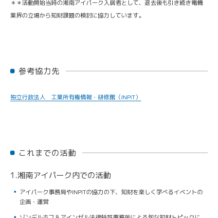
＊＊活動開始当時の湘南アイパーク入居者として、退去後も引き続き電機
業界の立場から知財課題の検討に協力しています。
参考協力先
独立行政法人 工業所有権情報・研修館（INPIT）
これまでの活動
1.湘南アイパーク内での活動
アイパーク事務局やINPITの協力の下、知財を楽しく学べるイベントの
企画・運営
ゾンデルホフ＆アインゼル法律特許事務所による旬な知財トピックに