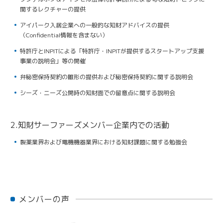
関するレクチャーの提供
アイパーク入居企業への一般的な知財アドバイスの提供
（Confidential情報を含まない）
特許庁とINPITによる「特許庁・INPITが提供するスタートアップ支援
事業の説明会」等の開催
弁秘密保持契約の雛形の提供および秘密保持契約に関する説明会
シーズ・ニーズ公開時の知財面での留意点に関する説明会
2.知財サーファーズメンバー企業内での活動
製薬業界および電機機器業界における知財課題に関する勉強会
メンバーの声