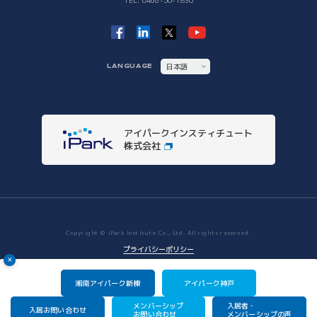
TEL: 0466-50-1830
iPSC Delivery Platform
日本VCコンソーシアム
湘南会議
次世代治療研究開発拠点構築
ヘルスケアMaas研究
日本語
LANGUAGE
SHIC (Shonan Health Innovation Conference)
ENGLISH
イノベーションタイガー
他拠点との連携
アイパークインスティチュート
他拠点との連携
株式会社
Copyright © iPark Institute Co., Ltd. All rights reserved.
プライバシーポリシー
湘南アイパーク新棟
アイパーク神戸
PAGETOP
メンバーシップ
入居者・
入居お問い合わせ
お問い合わせ
メンバーシップの声