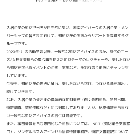
トップ
取り組み
ビジネス支援
知財サーファーズ
共創支援プログラム
(CollaboRaising)
ビジネス支援
AI/DX Concierge
Future meets Future
オンラインマッチングシステム
(iVP)
バックオフィスサポート
(iPark SAMURAI)
iNexS
Venture Mentoring Service
(VMS)
リーダーズクラブ
入居企業の知財担当者が自発的に集い、湘南アイパークの入居企業・メン
知財サーファーズ
バーシップの皆さまに向けて、知的財産の側面からサポートを提供するグ
ループです。
ベンチャー・アカデミア支援
2020年1月の活動開始以来、一般的な知財アドバイスのほか、時代のニー
ズ/入居企業様らの関心事を捉えた知財テーマのレクチャーや、楽しみなが
Incubation Program
社会課題解決
ら知財を学べるイベントの企画・実施など、多彩な取り組みにチャレンジ
しています。
iPSC Delivery Platform
他拠点との連携
今後も、知的財産の世界に触れ、楽しみながら学び、つながる場を創出し
日本VCコンソーシアム
続けていきます。
湘南会議
なお、入居企業の皆さまの具体的な知財業務（例：発明相談、特許出願、
次世代治療研究開発拠点構築
特許調査、契約作成など）には対応しておりませんが、秘密情報を含まな
ヘルスケアMaas研究
い一般的な知財アドバイスの提供は可能です。
SHIC (Shonan Health Innovation Conference)
また、秘密情報を含む専門的なご相談については、INPIT（知財総合支援窓
イノベーションタイガー
口）、ゾンデルホフ＆アインゼル法律特許事務所、特許文書翻訳について