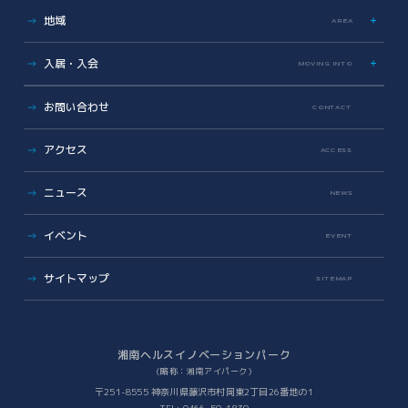
運営会社について
サイエンス支援
グラデュエーションラボ
地域
こどもとかがくとあいぱーく
AREA
安全対策・環境保全
サイエンスメンター
地域医療とヘルスケアの未来
薬事勉強会
入居・入会
MOVING INTO
地域に開かれた湘南アイパーク
AI/DX Concierge
健康・医療への協力
オフィス・ラボ入居
コラボレーション支援
お問い合わせ
CONTACT
地域への報告
メンバーシップ入会
共創支援プログラム
(CollaboRaising)
入居・メンバー企業一覧
アクセス
オンラインマッチングシステム
(iVP)
ACCESS
入居者コミュニティ
iNexS
ニュース
リーダーズクラブ
サイエンスカフェ
NEWS
有志活動
(iPass)
ビジネス支援
イベント
アイパーク公認クラブ
EVENT
バックオフィスサポート
(iPark SAMURAI)
Innovators in Shonan iPark
Venture Mentoring Service
(VMS)
サイトマップ
SITEMAP
知財サーファーズ
入居者・メンバーシップの声
iStory
ベンチャー・アカデミア支援
Future meets Future
Incubation Program
湘南ヘルスイノベーションパーク
（略称：湘南アイパーク）
社会課題解決
〒251-8555 神奈川県藤沢市村岡東2丁目26番地の1