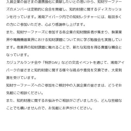
入居企業の皆さまの連携強化に貢献したいとの思いから、知財サーファー
ズのメンバーは定期的に会合を開催し、知的財産に関するディスカッショ
ンを行っています。湘南アイパーク内での知財レクチャーには、毎回多く
の方にご参加いただき、心より感謝申し上げます。
また、知財サーファーズに参加する各企業の知財関係者が集まり、製薬業
界や電機機器業界における知財課題について共に学ぶ勉強会も実施してい
ます。他業界の知財課題に触れることで、新たな知見を得る貴重な機会と
なっています。
カジュアルランチ会や「特許DAY」などの交流イベントを通じて、湘南アイ
パークの皆さまと知的財産に関する様々な視点や意見を交換でき、大変刺
激を受けています。
知財サーファーズへのご参加をご検討中の入居企業の皆さまは、どうぞお
気軽にご相談ください。
また、知的財産に関するお悩みやご相談がございましたら、どんな些細な
ことでも構いませんので、お気軽にお声がけください。