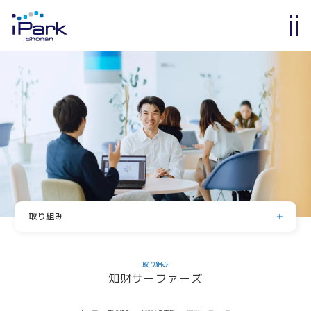
入居・入会
オフィス・ラボ入居
メンバーシップ入会
入居・メンバー企業一覧
入居者コミュニティ
サイエンスカフェ
有志活動
(iPass)
取り組み
アイパーク公認クラブ
サイエンス支援
Innovators in Shonan iPark
取り組み
知財サーファーズ
入居者・メンバーシップの声
サイエンスメンター
コラボレーション支援
薬事勉強会
iStory