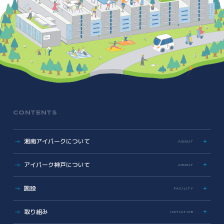
CONTENTS
湘南アイパークについて
ABOUT
特色
アイパーク神戸について
ABOUT
歩み
数字で見る湘南アイパーク
アイパーク神戸に関する資料
施設
FACILITY
Photo & Movie Library
プレスリリース
アクセス
ラボ・オフィス
取り組み
INITIATIVE
基本情報資料
共有設備・スペース