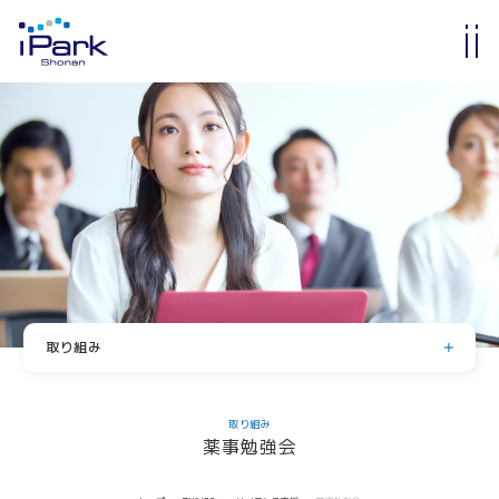
入居・入会
オフィス・ラボ入居
メンバーシップ入会
入居・メンバー企業一覧
入居者コミュニティ
サイエンスカフェ
有志活動
(iPass)
取り組み
アイパーク公認クラブ
サイエンス支援
Innovators in Shonan iPark
取り組み
薬事勉強会
入居者・メンバーシップの声
サイエンスメンター
薬事勉強会
iStory