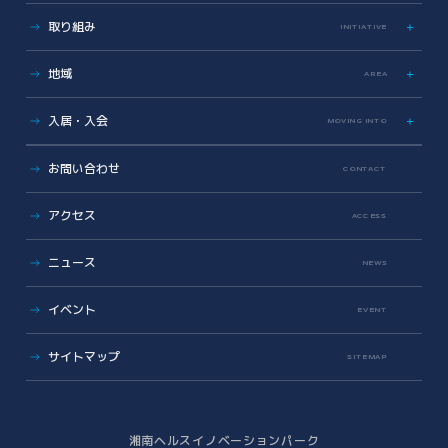
アクセス
ラボ・オフィス
取り組み
INITIATIVE
基本情報資料
共有設備・スペース
運営会社について
サイエンス支援
グラデュエーションラボ
地域
こどもとかがくとあいぱーく
AREA
安全対策・環境保全
サイエンスメンター
地域医療とヘルスケアの未来
薬事勉強会
入居・入会
MOVING INTO
地域に開かれた湘南アイパーク
AI/DX Concierge
健康・医療への協力
オフィス・ラボ入居
コラボレーション支援
お問い合わせ
CONTACT
地域への報告
メンバーシップ入会
共創支援プログラム
(CollaboRaising)
入居・メンバー企業一覧
アクセス
オンラインマッチングシステム
(iVP)
ACCESS
入居者コミュニティ
iNexS
ニュース
リーダーズクラブ
サイエンスカフェ
NEWS
有志活動
(iPass)
ビジネス支援
イベント
アイパーク公認クラブ
EVENT
バックオフィスサポート
(iPark SAMURAI)
Innovators in Shonan iPark
Venture Mentoring Service
(VMS)
サイトマップ
SITEMAP
知財サーファーズ
入居者・メンバーシップの声
iStory
ベンチャー・アカデミア支援
Future meets Future
Incubation Program
湘南ヘルスイノベーションパーク