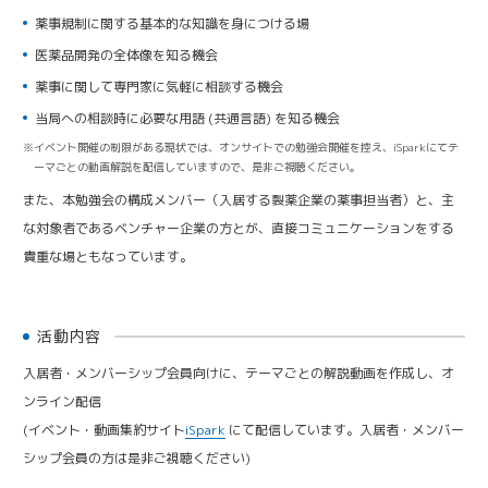
薬事規制に関する基本的な知識を身につける場
医薬品開発の全体像を知る機会
薬事に関して専門家に気軽に相談する機会
当局への相談時に必要な用語 (共通言語) を知る機会
イベント開催の制限がある現状では、オンサイトでの勉強会開催を控え、iSparkにてテ
ーマごとの動画解説を配信していますので、是非ご視聴ください。
また、本勉強会の構成メンバー（入居する製薬企業の薬事担当者）と、主
な対象者であるベンチャー企業の方とが、直接コミュニケーションをする
貴重な場ともなっています。
活動内容
入居者・メンバーシップ会員向けに、テーマごとの解説動画を作成し、オ
ンライン配信
(イベント・動画集約サイト
iSpark
にて配信しています。入居者・メンバー
シップ会員の方は是非ご視聴ください)