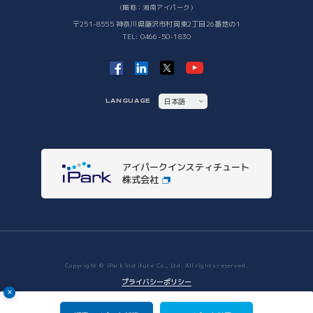
（略称：湘南アイパーク）
社会課題解決
〒251-8555 神奈川県藤沢市村岡東2丁目26番地の1
TEL: 0466-50-1830
iPSC Delivery Platform
日本VCコンソーシアム
湘南会議
次世代治療研究開発拠点構築
ヘルスケアMaas研究
日本語
LANGUAGE
SHIC (Shonan Health Innovation Conference)
ENGLISH
イノベーションタイガー
他拠点との連携
アイパークインスティチュート
他拠点との連携
株式会社
Copyright © iPark Institute Co., Ltd. All rights reserved.
プライバシーポリシー