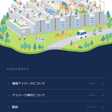
CONTENTS
湘南アイパークについて
ABOUT
特色
アイパーク神戸について
ABOUT
歩み
数字で見る湘南アイパーク
アイパーク神戸に関する資料
施設
FACILITY
Photo & Movie Library
プレスリリース