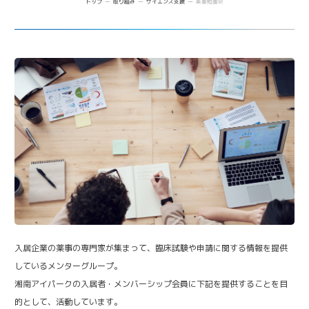
トップ
取り組み
サイエンス支援
薬事勉強会
AI/DX Concierge
Future meets Future
コラボレーション支援
共創支援プログラム
(CollaboRaising)
ビジネス支援
オンラインマッチングシステム
(iVP)
バックオフィスサポート
(iPark SAMURAI)
ベンチャー・アカデミア支援
iNexS
Venture Mentoring Service
(VMS)
リーダーズクラブ
Incubation Program
社会課題解決
知財サーファーズ
iPSC Delivery Platform
他拠点との連携
日本VCコンソーシアム
湘南会議
次世代治療研究開発拠点構築
ヘルスケアMaas研究
入居企業の薬事の専門家が集まって、臨床試験や申請に関する情報を提供
しているメンターグループ。
SHIC (Shonan Health Innovation Conference)
湘南アイパークの入居者・メンバーシップ会員に下記を提供することを目
イノベーションタイガー
的として、活動しています。