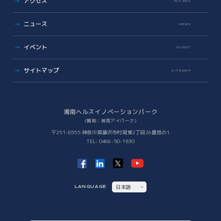
アクセス
オンラインマッチングシステム
(iVP)
ACCESS
入居者コミュニティ
iNexS
ニュース
リーダーズクラブ
サイエンスカフェ
NEWS
有志活動
(iPass)
ビジネス支援
イベント
アイパーク公認クラブ
EVENT
バックオフィスサポート
(iPark SAMURAI)
Innovators in Shonan iPark
Venture Mentoring Service
(VMS)
サイトマップ
SITEMAP
知財サーファーズ
入居者・メンバーシップの声
iStory
ベンチャー・アカデミア支援
Future meets Future
Incubation Program
湘南ヘルスイノベーションパーク
（略称：湘南アイパーク）
社会課題解決
〒251-8555 神奈川県藤沢市村岡東2丁目26番地の1
TEL: 0466-50-1830
iPSC Delivery Platform
日本VCコンソーシアム
湘南会議
次世代治療研究開発拠点構築
ヘルスケアMaas研究
日本語
LANGUAGE
SHIC (Shonan Health Innovation Conference)
ENGLISH
イノベーションタイガー