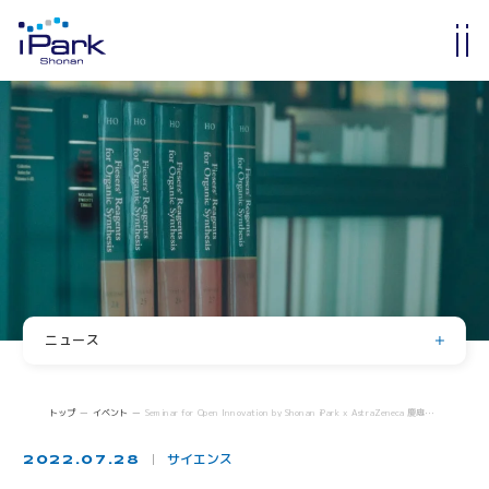
入居・入会
オフィス・ラボ入居
メンバーシップ入会
入居・メンバー企業一覧
入居者コミュニティ
サイエンスカフェ
有志活動
(iPass)
ニュース
アイパーク公認クラブ
お知らせ
イベント
Innovators in Shonan iPark
トップ
イベント
Seminar for Open Innovation by Shonan iPark x AstraZeneca 慶應義塾の湘南アイパークにおける共創への取組
入居者・メンバーシップの声
登壇・掲載・寄稿
サイエンス
2022.07.28
求人情報
iStory