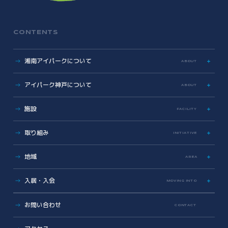
CONTENTS
湘南アイパークについて
ABOUT
特色
アイパーク神戸について
ABOUT
歩み
数字で見る湘南アイパーク
アイパーク神戸に関する資料
施設
FACILITY
Photo & Movie Library
プレスリリース
アクセス
ラボ・オフィス
取り組み
INITIATIVE
基本情報資料
共有設備・スペース
運営会社について
サイエンス支援
グラデュエーションラボ
地域
こどもとかがくとあいぱーく
AREA
安全対策・環境保全
サイエンスメンター
地域医療とヘルスケアの未来
薬事勉強会
入居・入会
MOVING INTO
地域に開かれた湘南アイパーク
AI/DX Concierge
健康・医療への協力
オフィス・ラボ入居
コラボレーション支援
お問い合わせ
CONTACT
地域への報告
メンバーシップ入会
共創支援プログラム
(CollaboRaising)
入居・メンバー企業一覧