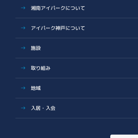
湘南アイパークについて
特色
アイパーク神戸について
歩み
数字で見る湘南アイパーク
アイパーク神戸に関する資料
施設
Photo & Movie Library
プレスリリース
アクセス
ラボ・オフィス
基本情報資料
取り組み
共有設備・スペース
運営会社について
グラデュエーションラボ
サイエンス支援
こどもとかがくとあいぱーく
地域
安全対策・環境保全
サイエンスメンター
薬事勉強会
地域医療とヘルスケアの未来
入居・入会
AI/DX Concierge
地域に開かれた湘南アイパーク
健康・医療への協力
オフィス・ラボ入居
コラボレーション支援
地域への報告
メンバーシップ入会
共創支援プログラム
(CollaboRaising)