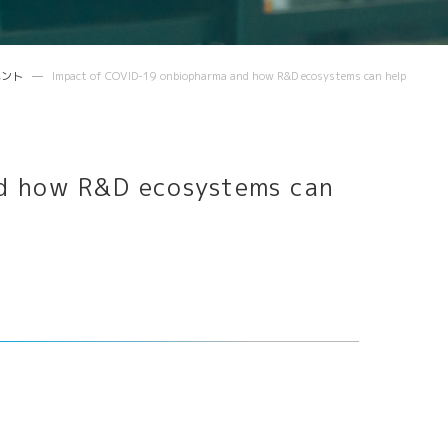
Future meets Future
ベント
Impact of COVID-19 onbiopharma and how R&D ecosystems can help