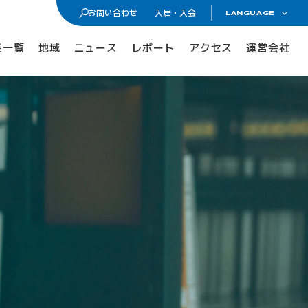
お問い合わせ
入居・入会
LANGUAGE
日本語
入居・入会
業一覧
地域
ニュース
レポート
アクセス
運営会社
ENGLISH
オフィス・ラボ入居
メンバーシップ入会
入居・メンバー企業一覧
入居者コミュニティ
サイエンスカフェ
有志活動
(iPass)
アイパーク公認クラブ
Innovators in Shonan iPark
入居者・メンバーシップの声
iStory