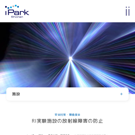
入居・入会
オフィス・ラボ入居
メンバーシップ入会
入居・メンバー企業一覧
入居者コミュニティ
サイエンスカフェ
有志活動
(iPass)
施設
アイパーク公認クラブ
ラボ・オフィス
共有設備・スペース
Innovators in Shonan iPark
安全対策・環境保全
RI実験施設の放射線障害の防止
入居者・メンバーシップの声
グラデュエーションラボ
安全対策・環境保全
iStory