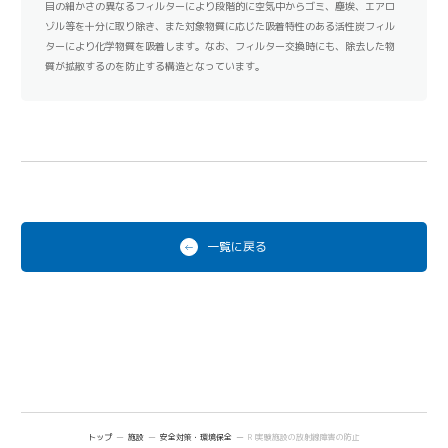
目の細かさの異なるフィルターにより段階的に空気中からゴミ、塵埃、エアロ
ゾル等を十分に取り除き、また対象物質に応じた吸着特性のある活性炭フィル
ターにより化学物質を吸着します。なお、フィルター交換時にも、除去した物
質が拡散するのを防止する構造となっています。
一覧に戻る
トップ
施設
安全対策・環境保全
RI実験施設の放射線障害の防止