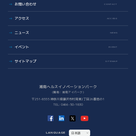
コラボレーション支援
お問い合わせ
CONTACT
地域への報告
メンバーシップ入会
共創支援プログラム
(CollaboRaising)
入居・メンバー企業一覧
アクセス
オンラインマッチングシステム
(iVP)
ACCESS
入居者コミュニティ
iNexS
ニュース
リーダーズクラブ
サイエンスカフェ
NEWS
有志活動
(iPass)
ビジネス支援
イベント
アイパーク公認クラブ
EVENT
バックオフィスサポート
(iPark SAMURAI)
Innovators in Shonan iPark
Venture Mentoring Service
(VMS)
サイトマップ
SITEMAP
知財サーファーズ
入居者・メンバーシップの声
iStory
ベンチャー・アカデミア支援
Future meets Future
Incubation Program
湘南ヘルスイノベーションパーク
（略称：湘南アイパーク）
社会課題解決
〒251-8555 神奈川県藤沢市村岡東2丁目26番地の1
TEL: 0466-50-1830
iPSC Delivery Platform
日本VCコンソーシアム
湘南会議
次世代治療研究開発拠点構築
ヘルスケアMaas研究
日本語
LANGUAGE