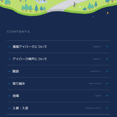
CONTENTS
湘南アイパークについて
ABOUT
特色
アイパーク神戸について
ABOUT
歩み
数字で見る湘南アイパーク
アイパーク神戸に関する資料
施設
FACILITY
Photo & Movie Library
プレスリリース
アクセス
ラボ・オフィス
取り組み
INITIATIVE
基本情報資料
共有設備・スペース
運営会社について
サイエンス支援
グラデュエーションラボ
地域
こどもとかがくとあいぱーく
AREA
安全対策・環境保全
サイエンスメンター
地域医療とヘルスケアの未来
薬事勉強会
入居・入会
MOVING INTO
地域に開かれた湘南アイパーク
AI/DX Concierge
健康・医療への協力
オフィス・ラボ入居