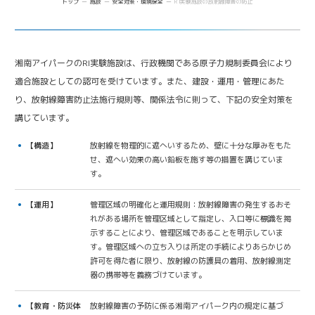
トップ
施設
安全対策・環境保全
RI実験施設の放射線障害の防止
Future meets Future
湘南アイパークのRI実験施設は、行政機関である原子力規制委員会により
適合施設としての認可を受けています。また、建設・運用・管理にあた
り、放射線障害防止法施行規則等、関係法令に則って、下記の安全対策を
講じています。
【構造】
放射線を物理的に遮へいするため、壁に十分な厚みをもた
せ、遮へい効果の高い鉛板を施す等の措置を講じていま
す。
【運用】
管理区域の明確化と運用規則：放射線障害の発生するおそ
れがある場所を管理区域として指定し、入口等に標識を掲
示することにより、管理区域であることを明示していま
す。管理区域への立ち入りは所定の手続によりあらかじめ
許可を得た者に限り、放射線の防護具の着用、放射線測定
器の携帯等を義務づけています。
【教育・防災体
放射線障害の予防に係る湘南アイパーク内の規定に基づ