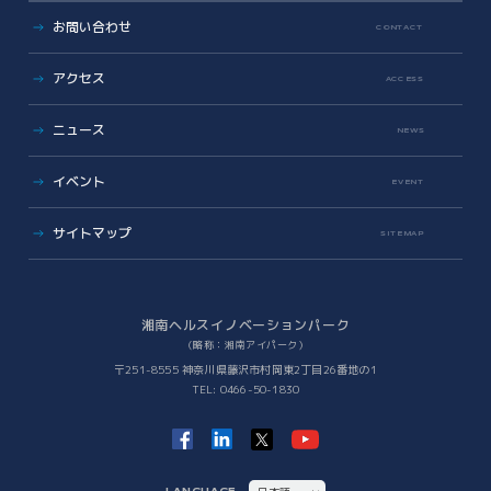
健康・医療への協力
オフィス・ラボ入居
コラボレーション支援
お問い合わせ
CONTACT
地域への報告
メンバーシップ入会
共創支援プログラム
(CollaboRaising)
入居・メンバー企業一覧
アクセス
オンラインマッチングシステム
(iVP)
ACCESS
入居者コミュニティ
iNexS
ニュース
リーダーズクラブ
サイエンスカフェ
NEWS
有志活動
(iPass)
ビジネス支援
イベント
アイパーク公認クラブ
EVENT
バックオフィスサポート
(iPark SAMURAI)
Innovators in Shonan iPark
Venture Mentoring Service
(VMS)
サイトマップ
SITEMAP
知財サーファーズ
入居者・メンバーシップの声
iStory
ベンチャー・アカデミア支援
Future meets Future
Incubation Program
湘南ヘルスイノベーションパーク
（略称：湘南アイパーク）
社会課題解決
〒251-8555 神奈川県藤沢市村岡東2丁目26番地の1
TEL: 0466-50-1830
iPSC Delivery Platform
日本VCコンソーシアム
湘南会議
次世代治療研究開発拠点構築
ヘルスケアMaas研究