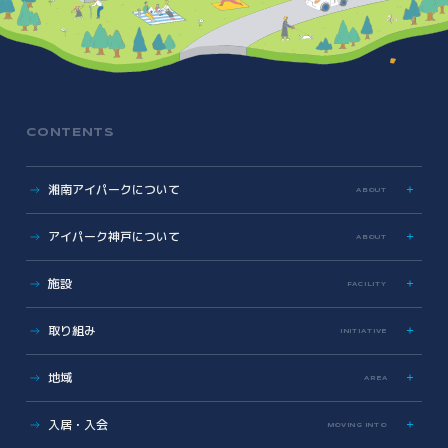
CONTENTS
湘南アイパークについて
ABOUT
特色
アイパーク神戸について
ABOUT
歩み
数字で見る湘南アイパーク
アイパーク神戸に関する資料
施設
FACILITY
Photo & Movie Library
プレスリリース
アクセス
ラボ・オフィス
取り組み
INITIATIVE
基本情報資料
共有設備・スペース
運営会社について
サイエンス支援
グラデュエーションラボ
地域
こどもとかがくとあいぱーく
AREA
安全対策・環境保全
サイエンスメンター
地域医療とヘルスケアの未来
薬事勉強会
入居・入会
MOVING INTO
地域に開かれた湘南アイパーク
AI/DX Concierge