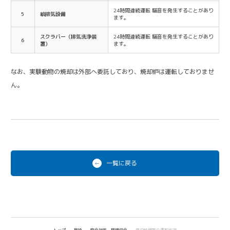
24時間連続運転 騒音を発生することがあり
5
給排気設備
ます。
スクラバー（排気洗浄装
24時間連続運転 騒音を発生することがあり
6
置）
ます。
なお、実験動物の焼却は外部へ委託しており、焼却炉は運転しておりませ
ん。
一覧に戻る
トップ
施設
安全対策・環境保全
用役設備等の運転状況