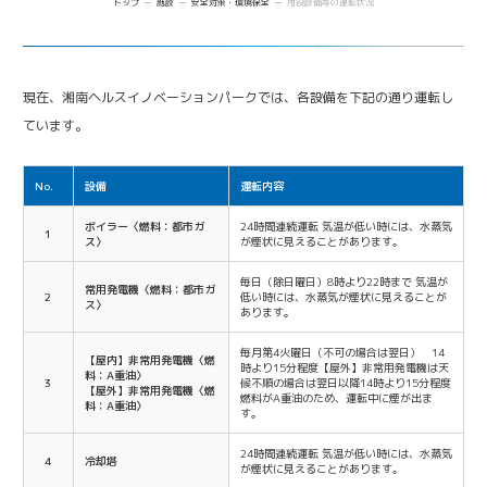
トップ
施設
安全対策・環境保全
用役設備等の運転状況
Future meets Future
現在、湘南ヘルスイノベーションパークでは、各設備を下記の通り運転し
ています。
No.
設備
運転内容
ボイラー〈燃料：都市ガ
24時間連続運転 気温が低い時には、水蒸気
1
ス〉
が煙状に見えることがあります。
毎日（除日曜日）8時より22時まで 気温が
常用発電機〈燃料：都市ガ
2
低い時には、水蒸気が煙状に見えることが
ス〉
あります。
毎月第4火曜日（不可の場合は翌日） 14
【屋内】非常用発電機〈燃
時より15分程度
【屋外】非常用発電機は天
料：A重油〉
3
候不順の場合は翌日以降14時より15分程度
【屋外】非常用発電機〈燃
燃料がA重油のため、運転中に煙が出ま
料：A重油〉
す。
24時間連続運転 気温が低い時には、水蒸気
4
冷却塔
が煙状に見えることがあります。