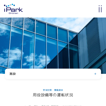
入居・入会
オフィス・ラボ入居
メンバーシップ入会
入居・メンバー企業一覧
入居者コミュニティ
サイエンスカフェ
有志活動
(iPass)
施設
アイパーク公認クラブ
ラボ・オフィス
共有設備・スペース
Innovators in Shonan iPark
安全対策・環境保全
用役設備等の運転状況
入居者・メンバーシップの声
グラデュエーションラボ
安全対策・環境保全
iStory