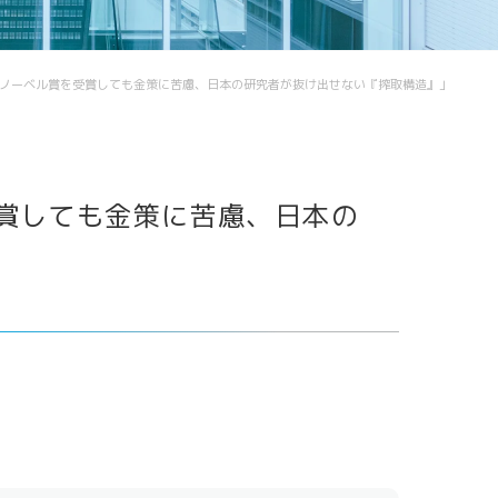
Future meets Future
3/01) 「ノーベル賞を受賞しても金策に苦慮、日本の研究者が抜け出せない『搾取構造』」