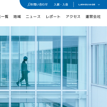
お問い合わせ
入居・入会
LANGUAGE
日本語
入居・入会
業一覧
地域
ニュース
レポート
アクセス
運営会社
ENGLISH
オフィス・ラボ入居
メンバーシップ入会
入居・メンバー企業一覧
入居者コミュニティ
サイエンスカフェ
有志活動
(iPass)
アイパーク公認クラブ
Innovators in Shonan iPark
入居者・メンバーシップの声
iStory