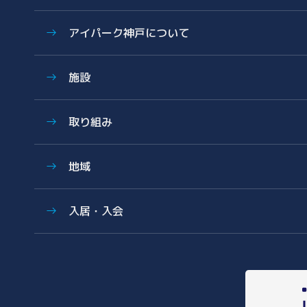
特色
アイパーク神戸について
歩み
数字で見る湘南アイパーク
アイパーク神戸に関する資料
施設
Photo & Movie Library
プレスリリース
アクセス
ラボ・オフィス
基本情報資料
取り組み
共有設備・スペース
運営会社について
グラデュエーションラボ
サイエンス支援
こどもとかがくとあいぱーく
地域
安全対策・環境保全
サイエンスメンター
薬事勉強会
地域医療とヘルスケアの未来
入居・入会
AI/DX Concierge
地域に開かれた湘南アイパーク
健康・医療への協力
オフィス・ラボ入居
コラボレーション支援
地域への報告
メンバーシップ入会
共創支援プログラム
(CollaboRaising)
入居・メンバー企業一覧
オンラインマッチングシステム
(iVP)