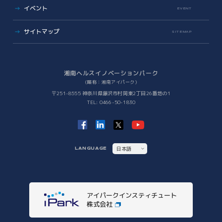
ビジネス支援
イベント
アイパーク公認クラブ
EVENT
バックオフィスサポート
(iPark SAMURAI)
Innovators in Shonan iPark
Venture Mentoring Service
(VMS)
サイトマップ
SITEMAP
知財サーファーズ
入居者・メンバーシップの声
iStory
ベンチャー・アカデミア支援
Future meets Future
Incubation Program
湘南ヘルスイノベーションパーク
（略称：湘南アイパーク）
社会課題解決
〒251-8555 神奈川県藤沢市村岡東2丁目26番地の1
TEL: 0466-50-1830
iPSC Delivery Platform
日本VCコンソーシアム
湘南会議
次世代治療研究開発拠点構築
ヘルスケアMaas研究
日本語
LANGUAGE
SHIC (Shonan Health Innovation Conference)
ENGLISH
イノベーションタイガー
他拠点との連携
アイパークインスティチュート
他拠点との連携
株式会社