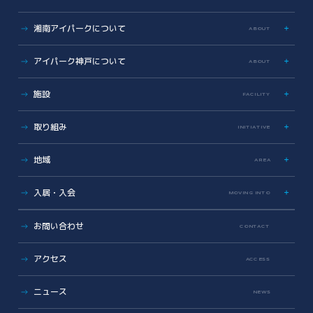
湘南アイパークについて
ABOUT
特色
アイパーク神戸について
ABOUT
歩み
数字で見る湘南アイパーク
アイパーク神戸に関する資料
施設
FACILITY
Photo & Movie Library
プレスリリース
アクセス
ラボ・オフィス
取り組み
INITIATIVE
基本情報資料
共有設備・スペース
運営会社について
サイエンス支援
グラデュエーションラボ
地域
こどもとかがくとあいぱーく
AREA
安全対策・環境保全
サイエンスメンター
地域医療とヘルスケアの未来
薬事勉強会
入居・入会
MOVING INTO
地域に開かれた湘南アイパーク
AI/DX Concierge
健康・医療への協力
オフィス・ラボ入居
コラボレーション支援
お問い合わせ
CONTACT
地域への報告
メンバーシップ入会
共創支援プログラム
(CollaboRaising)
入居・メンバー企業一覧
アクセス
オンラインマッチングシステム
(iVP)
ACCESS
入居者コミュニティ
iNexS
ニュース
リーダーズクラブ
サイエンスカフェ
NEWS
有志活動
(iPass)