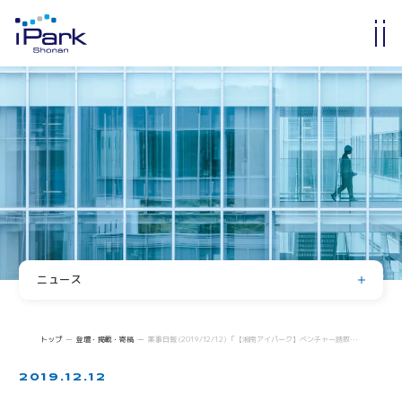
入居・入会
オフィス・ラボ入居
メンバーシップ入会
入居・メンバー企業一覧
入居者コミュニティ
サイエンスカフェ
有志活動
(iPass)
ニュース
アイパーク公認クラブ
お知らせ
イベント
Innovators in Shonan iPark
トップ
登壇・掲載・寄稿
薬事日報 (2019/12/12) 「【湘南アイパーク】ベンチャー誘致を最優先‐藤本GM「23年までに200社以上入居へ」」
入居者・メンバーシップの声
登壇・掲載・寄稿
2019.12.12
求人情報
iStory