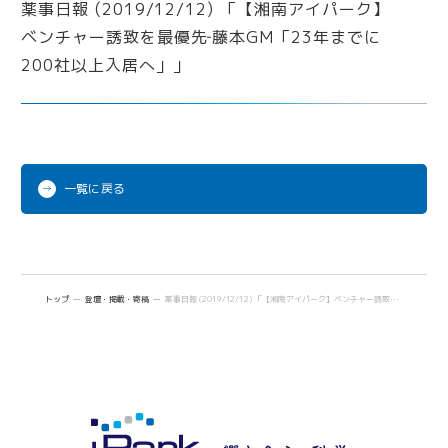
iPark Now!
Future meets Future
一覧に戻る
トップ
登壇・掲載・寄稿
薬事日報 (2019/12/12) 「【湘南アイパーク】ベンチャー誘致を最優先‐藤本GM「23年までに200社以上入居へ」」