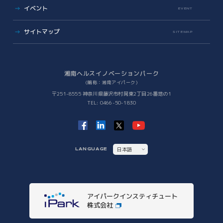
ビジネス支援
イベント
アイパーク公認クラブ
EVENT
バックオフィスサポート
(iPark SAMURAI)
Innovators in Shonan iPark
Venture Mentoring Service
(VMS)
サイトマップ
SITEMAP
知財サーファーズ
入居者・メンバーシップの声
iStory
ベンチャー・アカデミア支援
Future meets Future
Incubation Program
湘南ヘルスイノベーションパーク
（略称：湘南アイパーク）
社会課題解決
〒251-8555 神奈川県藤沢市村岡東2丁目26番地の1
TEL: 0466-50-1830
iPSC Delivery Platform
日本VCコンソーシアム
湘南会議
次世代治療研究開発拠点構築
ヘルスケアMaas研究
日本語
LANGUAGE
SHIC (Shonan Health Innovation Conference)
ENGLISH
イノベーションタイガー
他拠点との連携
アイパークインスティチュート
他拠点との連携
株式会社