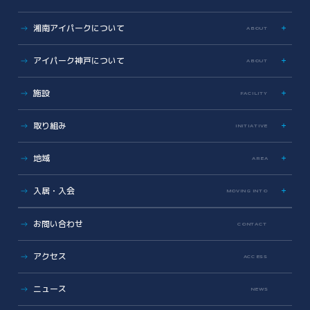
湘南アイパークについて
ABOUT
特色
アイパーク神戸について
ABOUT
歩み
数字で見る湘南アイパーク
アイパーク神戸に関する資料
施設
FACILITY
Photo & Movie Library
プレスリリース
アクセス
ラボ・オフィス
取り組み
INITIATIVE
基本情報資料
共有設備・スペース
運営会社について
サイエンス支援
グラデュエーションラボ
地域
こどもとかがくとあいぱーく
AREA
安全対策・環境保全
サイエンスメンター
地域医療とヘルスケアの未来
薬事勉強会
入居・入会
MOVING INTO
地域に開かれた湘南アイパーク
AI/DX Concierge
健康・医療への協力
オフィス・ラボ入居
コラボレーション支援
お問い合わせ
CONTACT
地域への報告
メンバーシップ入会
共創支援プログラム
(CollaboRaising)
入居・メンバー企業一覧
アクセス
オンラインマッチングシステム
(iVP)
ACCESS
入居者コミュニティ
iNexS
ニュース
リーダーズクラブ
サイエンスカフェ
NEWS
有志活動
(iPass)