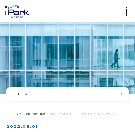
入居・入会
オフィス・ラボ入居
メンバーシップ入会
入居・メンバー企業一覧
入居者コミュニティ
サイエンスカフェ
有志活動
(iPass)
ニュース
アイパーク公認クラブ
お知らせ
イベント
Innovators in Shonan iPark
トップ
登壇・掲載・寄稿
2022/06/08 Deloitte Digital Week 2022 「ライフサイエンスの垣根を超える -湘南アイパーク「FUTURE meets FUTURE」」
入居者・メンバーシップの声
登壇・掲載・寄稿
2022.06.01
求人情報
iStory