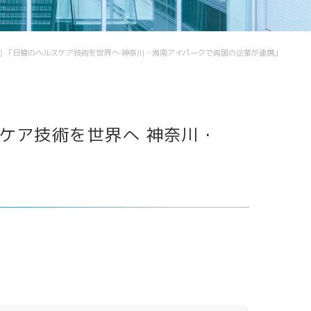
Future meets Future
6/06) 「日韓のヘルスケア技術を世界へ 神奈川・湘南アイパークで両国の企業が連携」