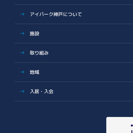
特色
アイパーク神戸について
歩み
数字で見る湘南アイパーク
アイパーク神戸に関する資料
施設
Photo & Movie Library
プレスリリース
アクセス
ラボ・オフィス
基本情報資料
取り組み
共有設備・スペース
運営会社について
グラデュエーションラボ
サイエンス支援
こどもとかがくとあいぱーく
地域
安全対策・環境保全
サイエンスメンター
薬事勉強会
地域医療とヘルスケアの未来
入居・入会
AI/DX Concierge
地域に開かれた湘南アイパーク
健康・医療への協力
オフィス・ラボ入居
コラボレーション支援
地域への報告
メンバーシップ入会
共創支援プログラム
(CollaboRaising)
入居・メンバー企業一覧
オンラインマッチングシステム
(iVP)