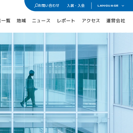
お問い合わせ
入居・入会
LANGUAGE
日本語
入居・入会
業一覧
地域
ニュース
レポート
アクセス
運営会社
ENGLISH
オフィス・ラボ入居
メンバーシップ入会
入居・メンバー企業一覧
入居者コミュニティ
サイエンスカフェ
有志活動
(iPass)
アイパーク公認クラブ
Innovators in Shonan iPark
入居者・メンバーシップの声
iStory