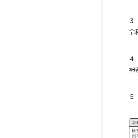
３
令
４
神
５