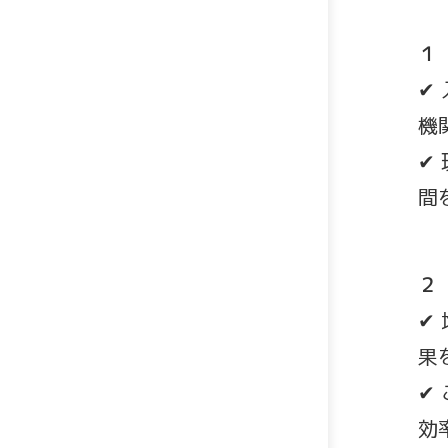
１
✔
機
✔
間
２
✔
果
✔
効