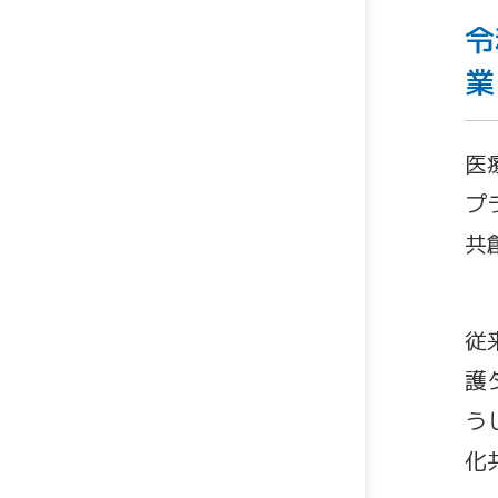
令
業
医
プ
共
従
護
う
化