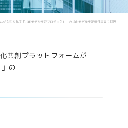
Future meets Future
トフォームが令和５年度「共創モデル実証プロジェクト」の共創モデル実証運行事業に採択