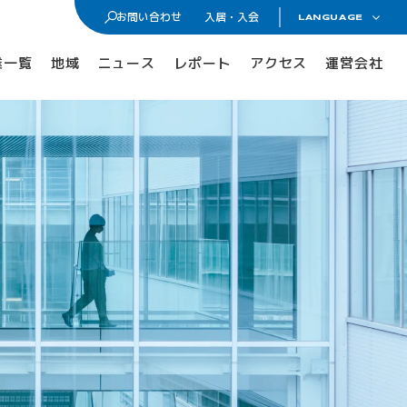
お問い合わせ
入居・入会
LANGUAGE
日本語
入居・入会
業一覧
地域
ニュース
レポート
アクセス
運営会社
ENGLISH
オフィス・ラボ入居
メンバーシップ入会
入居・メンバー企業一覧
入居者コミュニティ
サイエンスカフェ
有志活動
(iPass)
アイパーク公認クラブ
Innovators in Shonan iPark
入居者・メンバーシップの声
iStory