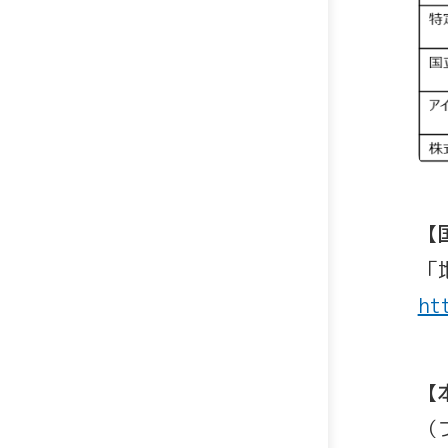
【
「
ht
【
（