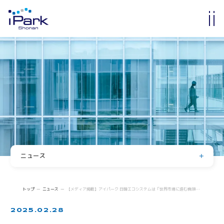
入居・入会
オフィス・ラボ入居
メンバーシップ入会
入居・メンバー企業一覧
入居者コミュニティ
サイエンスカフェ
有志活動
(iPass)
ニュース
アイパーク公認クラブ
お知らせ
イベント
Innovators in Shonan iPark
トップ
ニュース
【メディア掲載】アイパーク 日韓エコシステムは「世界市場に進む橋頭保」 韓国・ヨンジュ長官「EUのようなシステムを」（ ミクスOnline）
入居者・メンバーシップの声
登壇・掲載・寄稿
2025.02.28
求人情報
iStory