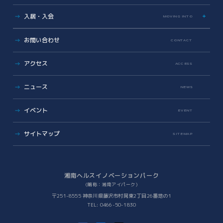
地域医療とヘルスケアの未来
薬事勉強会
入居・入会
MOVING INTO
地域に開かれた湘南アイパーク
AI/DX Concierge
健康・医療への協力
オフィス・ラボ入居
コラボレーション支援
お問い合わせ
CONTACT
地域への報告
メンバーシップ入会
共創支援プログラム
(CollaboRaising)
入居・メンバー企業一覧
アクセス
オンラインマッチングシステム
(iVP)
ACCESS
入居者コミュニティ
iNexS
ニュース
リーダーズクラブ
サイエンスカフェ
NEWS
有志活動
(iPass)
ビジネス支援
イベント
アイパーク公認クラブ
EVENT
バックオフィスサポート
(iPark SAMURAI)
Innovators in Shonan iPark
Venture Mentoring Service
(VMS)
サイトマップ
SITEMAP
知財サーファーズ
入居者・メンバーシップの声
iStory
ベンチャー・アカデミア支援
Future meets Future
Incubation Program
湘南ヘルスイノベーションパーク
（略称：湘南アイパーク）
社会課題解決
〒251-8555 神奈川県藤沢市村岡東2丁目26番地の1
TEL: 0466-50-1830
iPSC Delivery Platform
日本VCコンソーシアム