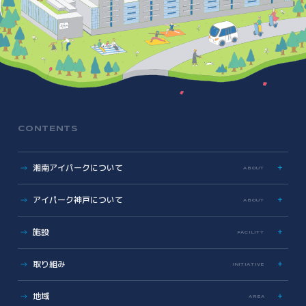
CONTENTS
湘南アイパークについて
ABOUT
特色
アイパーク神戸について
ABOUT
歩み
数字で見る湘南アイパーク
アイパーク神戸に関する資料
施設
FACILITY
Photo & Movie Library
プレスリリース
アクセス
ラボ・オフィス
取り組み
INITIATIVE
基本情報資料
共有設備・スペース
運営会社について
サイエンス支援
グラデュエーションラボ
地域
こどもとかがくとあいぱーく
AREA
安全対策・環境保全
サイエンスメンター