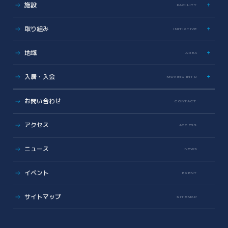
施設
FACILITY
Photo & Movie Library
プレスリリース
アクセス
ラボ・オフィス
取り組み
INITIATIVE
基本情報資料
共有設備・スペース
運営会社について
サイエンス支援
グラデュエーションラボ
地域
こどもとかがくとあいぱーく
AREA
安全対策・環境保全
サイエンスメンター
地域医療とヘルスケアの未来
薬事勉強会
入居・入会
MOVING INTO
地域に開かれた湘南アイパーク
AI/DX Concierge
健康・医療への協力
オフィス・ラボ入居
コラボレーション支援
お問い合わせ
CONTACT
地域への報告
メンバーシップ入会
共創支援プログラム
(CollaboRaising)
入居・メンバー企業一覧
アクセス
オンラインマッチングシステム
(iVP)
ACCESS
入居者コミュニティ
iNexS
ニュース
リーダーズクラブ
サイエンスカフェ
NEWS
有志活動
(iPass)
ビジネス支援
イベント
アイパーク公認クラブ
EVENT
バックオフィスサポート
(iPark SAMURAI)
Innovators in Shonan iPark
Venture Mentoring Service
(VMS)
サイトマップ
SITEMAP
知財サーファーズ
入居者・メンバーシップの声
iStory
ベンチャー・アカデミア支援