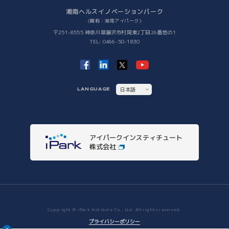
Future meets Future
Incubation Program
湘南ヘルスイノベーションパーク
（略称：湘南アイパーク）
社会課題解決
〒251-8555 神奈川県藤沢市村岡東2丁目26番地の1
TEL: 0466-50-1830
iPSC Delivery Platform
日本VCコンソーシアム
湘南会議
次世代治療研究開発拠点構築
ヘルスケアMaas研究
日本語
LANGUAGE
SHIC (Shonan Health Innovation Conference)
ENGLISH
イノベーションタイガー
他拠点との連携
アイパークインスティチュート
他拠点との連携
株式会社
Copyright © iPark Institute Co., Ltd. All rights reserved.
プライバシーポリシー