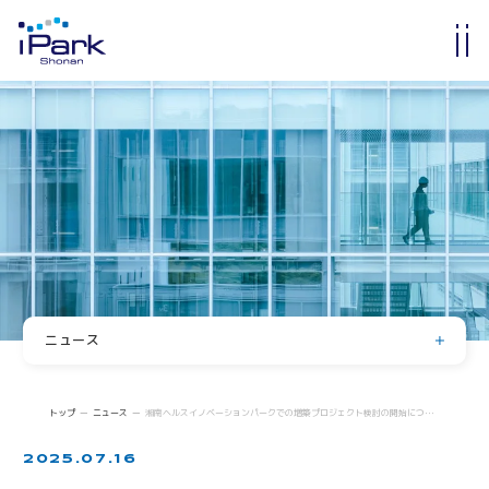
入居・入会
オフィス・ラボ入居
メンバーシップ入会
入居・メンバー企業一覧
入居者コミュニティ
サイエンスカフェ
有志活動
(iPass)
ニュース
アイパーク公認クラブ
お知らせ
イベント
Innovators in Shonan iPark
トップ
ニュース
湘南ヘルスイノベーションパークでの増築プロジェクト検討の開始について
入居者・メンバーシップの声
登壇・掲載・寄稿
2025.07.16
求人情報
iStory