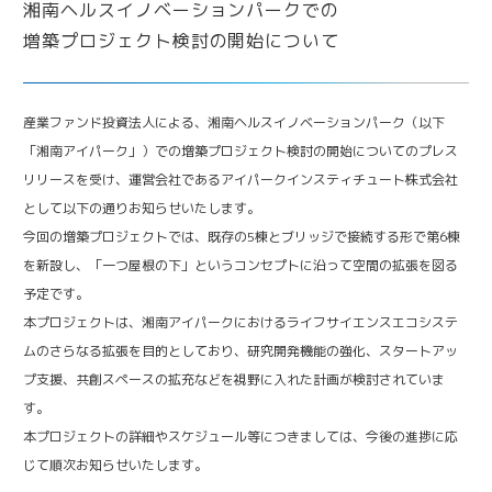
iPark Now!
Future meets Future
産業ファンド投資法人による、湘南ヘルスイノベーションパーク（以下
「湘南アイパーク」）での増築プロジェクト検討の開始についてのプレス
リリースを受け、運営会社であるアイパークインスティチュート株式会社
として以下の通りお知らせいたします。
今回の増築プロジェクトでは、既存の5棟とブリッジで接続する形で第6棟
を新設し、「一つ屋根の下」というコンセプトに沿って空間の拡張を図る
予定です。
本プロジェクトは、湘南アイパークにおけるライフサイエンスエコシステ
ムのさらなる拡張を目的としており、研究開発機能の強化、スタートアッ
プ支援、共創スペースの拡充などを視野に入れた計画が検討されていま
す。
本プロジェクトの詳細やスケジュール等につきましては、今後の進捗に応
じて順次お知らせいたします。