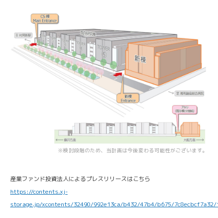
※検討段階のため、当計画は今後変わる可能性がございます。
産業ファンド投資法人によるプレスリリースはこちら
https://contents.xj-
storage.jp/xcontents/32490/992e13ca/b432/47b4/b675/7c8ecbcf7a32/