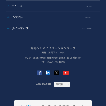
iNexS
ニュース
リーダーズクラブ
サイエンスカフェ
NEWS
有志活動
(iPass)
ビジネス支援
イベント
アイパーク公認クラブ
EVENT
バックオフィスサポート
(iPark SAMURAI)
Innovators in Shonan iPark
Venture Mentoring Service
(VMS)
サイトマップ
SITEMAP
知財サーファーズ
入居者・メンバーシップの声
iStory
ベンチャー・アカデミア支援
Future meets Future
Incubation Program
湘南ヘルスイノベーションパーク
（略称：湘南アイパーク）
社会課題解決
〒251-8555 神奈川県藤沢市村岡東2丁目26番地の1
TEL: 0466-50-1830
iPSC Delivery Platform
日本VCコンソーシアム
湘南会議
次世代治療研究開発拠点構築
ヘルスケアMaas研究
日本語
LANGUAGE
SHIC (Shonan Health Innovation Conference)
ENGLISH
イノベーションタイガー
他拠点との連携