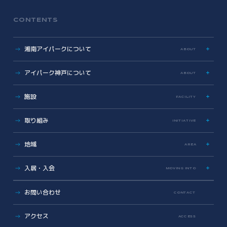
CONTENTS
湘南アイパークについて
ABOUT
特色
アイパーク神戸について
ABOUT
歩み
数字で見る湘南アイパーク
アイパーク神戸に関する資料
施設
FACILITY
Photo & Movie Library
プレスリリース
アクセス
ラボ・オフィス
取り組み
INITIATIVE
基本情報資料
共有設備・スペース
運営会社について
サイエンス支援
グラデュエーションラボ
地域
こどもとかがくとあいぱーく
AREA
安全対策・環境保全
サイエンスメンター
地域医療とヘルスケアの未来
薬事勉強会
入居・入会
MOVING INTO
地域に開かれた湘南アイパーク
AI/DX Concierge
健康・医療への協力
オフィス・ラボ入居
コラボレーション支援
お問い合わせ
CONTACT
地域への報告
メンバーシップ入会
共創支援プログラム
(CollaboRaising)
入居・メンバー企業一覧
アクセス
オンラインマッチングシステム
(iVP)
ACCESS
入居者コミュニティ