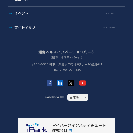
有志活動
(iPass)
ビジネス支援
イベント
アイパーク公認クラブ
EVENT
バックオフィスサポート
(iPark SAMURAI)
Innovators in Shonan iPark
Venture Mentoring Service
(VMS)
サイトマップ
SITEMAP
知財サーファーズ
入居者・メンバーシップの声
iStory
ベンチャー・アカデミア支援
Future meets Future
Incubation Program
湘南ヘルスイノベーションパーク
（略称：湘南アイパーク）
社会課題解決
〒251-8555 神奈川県藤沢市村岡東2丁目26番地の1
TEL: 0466-50-1830
iPSC Delivery Platform
日本VCコンソーシアム
湘南会議
次世代治療研究開発拠点構築
ヘルスケアMaas研究
日本語
LANGUAGE
SHIC (Shonan Health Innovation Conference)
ENGLISH
イノベーションタイガー
他拠点との連携
アイパークインスティチュート
他拠点との連携
株式会社