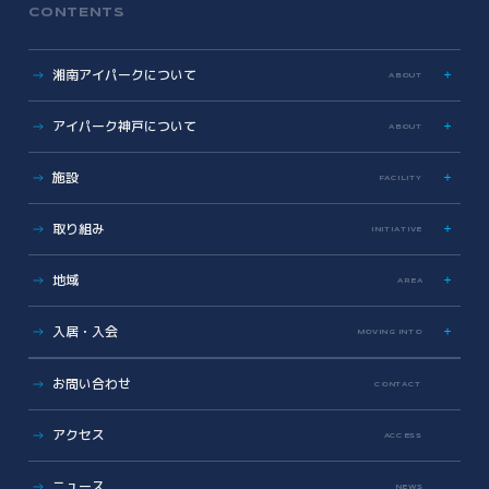
CONTENTS
湘南アイパークについて
ABOUT
特色
アイパーク神戸について
ABOUT
歩み
数字で見る湘南アイパーク
アイパーク神戸に関する資料
施設
FACILITY
Photo & Movie Library
プレスリリース
アクセス
ラボ・オフィス
取り組み
INITIATIVE
基本情報資料
共有設備・スペース
運営会社について
サイエンス支援
グラデュエーションラボ
地域
こどもとかがくとあいぱーく
AREA
安全対策・環境保全
サイエンスメンター
地域医療とヘルスケアの未来
薬事勉強会
入居・入会
MOVING INTO
地域に開かれた湘南アイパーク
AI/DX Concierge
健康・医療への協力
オフィス・ラボ入居
コラボレーション支援
お問い合わせ
CONTACT
地域への報告
メンバーシップ入会
共創支援プログラム
(CollaboRaising)
入居・メンバー企業一覧
アクセス
オンラインマッチングシステム
(iVP)
ACCESS
入居者コミュニティ
iNexS
ニュース
リーダーズクラブ
サイエンスカフェ
NEWS