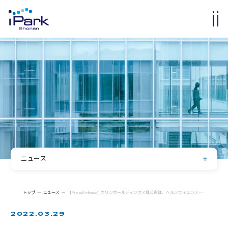
入居・入会
オフィス・ラボ入居
メンバーシップ入会
入居・メンバー企業一覧
入居者コミュニティ
サイエンスカフェ
有志活動
(iPass)
ニュース
アイパーク公認クラブ
お知らせ
イベント
Innovators in Shonan iPark
トップ
ニュース
【Press Release】キリンホールディングス株式会社、ヘルスサイエンス研究開発拠点を湘南アイパークに移転
入居者・メンバーシップの声
登壇・掲載・寄稿
2022.03.29
求人情報
iStory