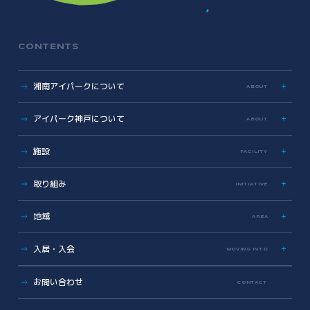
CONTENTS
湘南アイパークについて
ABOUT
特色
アイパーク神戸について
ABOUT
歩み
数字で見る湘南アイパーク
アイパーク神戸に関する資料
施設
FACILITY
Photo & Movie Library
プレスリリース
アクセス
ラボ・オフィス
取り組み
INITIATIVE
基本情報資料
共有設備・スペース
運営会社について
サイエンス支援
グラデュエーションラボ
地域
こどもとかがくとあいぱーく
AREA
安全対策・環境保全
サイエンスメンター
地域医療とヘルスケアの未来
薬事勉強会
入居・入会
MOVING INTO
地域に開かれた湘南アイパーク
AI/DX Concierge
健康・医療への協力
オフィス・ラボ入居
コラボレーション支援
お問い合わせ
CONTACT
地域への報告
メンバーシップ入会
共創支援プログラム
(CollaboRaising)
入居・メンバー企業一覧