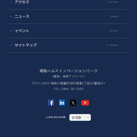
アクセス
オンラインマッチングシステム
(iVP)
ACCESS
入居者コミュニティ
iNexS
ニュース
リーダーズクラブ
サイエンスカフェ
NEWS
有志活動
(iPass)
ビジネス支援
イベント
アイパーク公認クラブ
EVENT
バックオフィスサポート
(iPark SAMURAI)
Innovators in Shonan iPark
Venture Mentoring Service
(VMS)
サイトマップ
SITEMAP
知財サーファーズ
入居者・メンバーシップの声
iStory
ベンチャー・アカデミア支援
Future meets Future
Incubation Program
湘南ヘルスイノベーションパーク
（略称：湘南アイパーク）
社会課題解決
〒251-8555 神奈川県藤沢市村岡東2丁目26番地の1
TEL: 0466-50-1830
iPSC Delivery Platform
日本VCコンソーシアム
湘南会議
次世代治療研究開発拠点構築
ヘルスケアMaas研究
日本語
LANGUAGE
SHIC (Shonan Health Innovation Conference)
ENGLISH
イノベーションタイガー