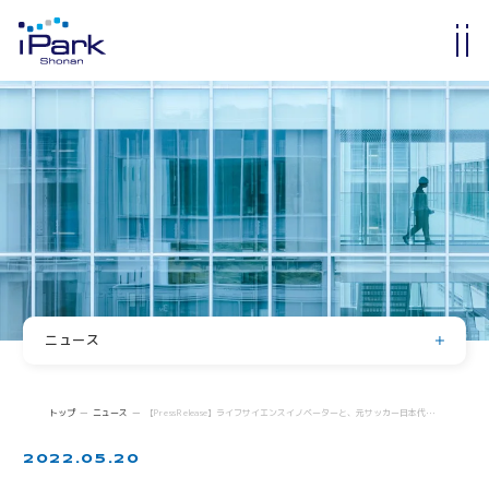
入居・入会
オフィス・ラボ入居
メンバーシップ入会
入居・メンバー企業一覧
入居者コミュニティ
サイエンスカフェ
有志活動
(iPass)
ニュース
アイパーク公認クラブ
お知らせ
イベント
Innovators in Shonan iPark
トップ
ニュース
【Press Release】ライフサイエンスイノベーターと、元サッカー日本代表監督 岡田武史氏をはじめとした著名人らが領域の垣根を越えて対談 「FUTURE meets FUTURE～イノベーターたちの異分野対談～」を開始
入居者・メンバーシップの声
登壇・掲載・寄稿
2022.05.20
求人情報
iStory