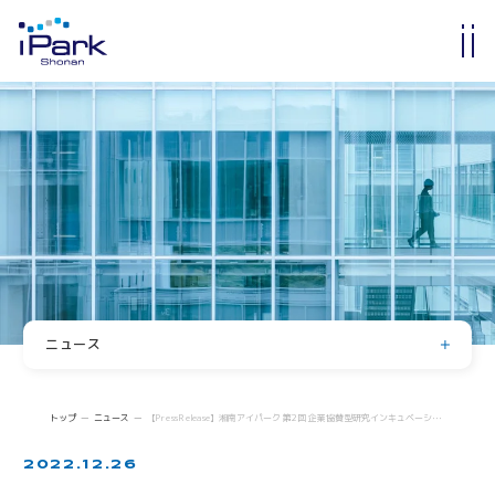
入居・入会
オフィス・ラボ入居
メンバーシップ入会
入居・メンバー企業一覧
入居者コミュニティ
サイエンスカフェ
有志活動
(iPass)
ニュース
アイパーク公認クラブ
お知らせ
イベント
Innovators in Shonan iPark
トップ
ニュース
【Press Release】湘南アイパーク 第2回 企業協賛型研究インキュベーションプログラム 「Japan Innovation Bloom GRANT CALL 2022」 において、支援を受ける受賞者 2 チームを発表
入居者・メンバーシップの声
登壇・掲載・寄稿
2022.12.26
求人情報
iStory