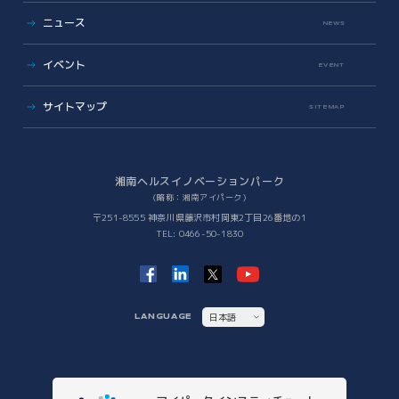
iNexS
ニュース
リーダーズクラブ
サイエンスカフェ
NEWS
有志活動
(iPass)
ビジネス支援
イベント
アイパーク公認クラブ
EVENT
バックオフィスサポート
(iPark SAMURAI)
Innovators in Shonan iPark
Venture Mentoring Service
(VMS)
サイトマップ
SITEMAP
知財サーファーズ
入居者・メンバーシップの声
iStory
ベンチャー・アカデミア支援
Future meets Future
Incubation Program
湘南ヘルスイノベーションパーク
（略称：湘南アイパーク）
社会課題解決
〒251-8555 神奈川県藤沢市村岡東2丁目26番地の1
TEL: 0466-50-1830
iPSC Delivery Platform
日本VCコンソーシアム
湘南会議
次世代治療研究開発拠点構築
ヘルスケアMaas研究
日本語
LANGUAGE
SHIC (Shonan Health Innovation Conference)
ENGLISH
イノベーションタイガー
他拠点との連携