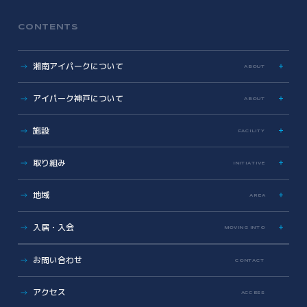
CONTENTS
湘南アイパークについて
ABOUT
特色
アイパーク神戸について
ABOUT
歩み
数字で見る湘南アイパーク
アイパーク神戸に関する資料
施設
FACILITY
Photo & Movie Library
プレスリリース
アクセス
ラボ・オフィス
取り組み
INITIATIVE
基本情報資料
共有設備・スペース
運営会社について
サイエンス支援
グラデュエーションラボ
地域
こどもとかがくとあいぱーく
AREA
安全対策・環境保全
サイエンスメンター
地域医療とヘルスケアの未来
薬事勉強会
入居・入会
MOVING INTO
地域に開かれた湘南アイパーク
AI/DX Concierge
健康・医療への協力
オフィス・ラボ入居
コラボレーション支援
お問い合わせ
CONTACT
地域への報告
メンバーシップ入会
共創支援プログラム
(CollaboRaising)
入居・メンバー企業一覧
アクセス
オンラインマッチングシステム
(iVP)
ACCESS
入居者コミュニティ